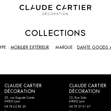
COLLECTIONS
YPE :
MOBILIER EXTÉRIEUR
MARQUE :
DANTE GOODS 
CLAUDE CARTIER
CLAUDE CARTIER
DÉCORATION
DÉCORATION
25, rue Auguste Comte
33, Rue Sala
69002 Lyon
69002 Lyon
04 78 62 86 20
04 78 37 61 67