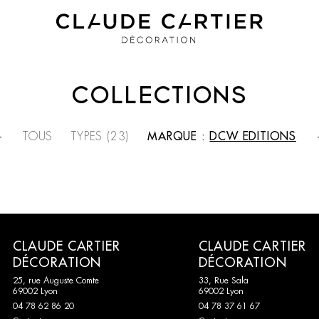
COLLECTIONS
TOUS
TYPES (23)
MARQUE :
DCW EDITIONS
CLAUDE CARTIER
CLAUDE CARTIER
DÉCORATION
DÉCORATION
25, rue Auguste Comte
33, Rue Sala
69002 Lyon
69002 Lyon
04 78 62 86 20
04 78 37 61 67