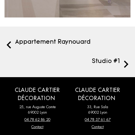
Appartement Raynouard
Studio #1
CLAUDE CARTIER
CLAUDE CARTIER
DÉCORATION
DÉCORATION
25, rue Auguste Comte
33, Rue Sala
69002 Lyon
69002 Lyon
04 78 62 86 20
04 78 37 61 67
Contact
Contact