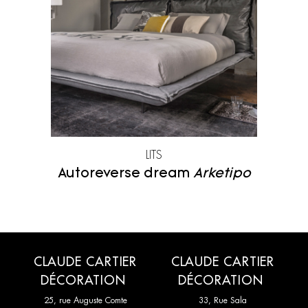
Maison de Vacances
Moroso
Mos Design
Nanimarquina
Ooumm
Pallucco
Paradisoterrestre
Petite Friture
Pierre Casenove
Pierre Frey
LITS
Porro
Pulpo
Autoreverse dream
Arketipo
Rispal
Sammode Studio
Secto Design
Tacchini
Toulemonde Bochart
Treku
CLAUDE CARTIER
CLAUDE CARTIER
DÉCORATION
DÉCORATION
Wall and deco
YDF
25, rue Auguste Comte
33, Rue Sala