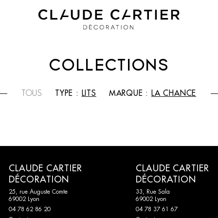
COLLECTIONS
TOUS
TYPE :
LITS
MARQUE :
LA CHANCE
CLAUDE CARTIER
CLAUDE CARTIER
DÉCORATION
DÉCORATION
25, rue Auguste Comte
33, Rue Sala
69002 Lyon
69002 Lyon
04 78 62 86 20
04 78 37 61 67