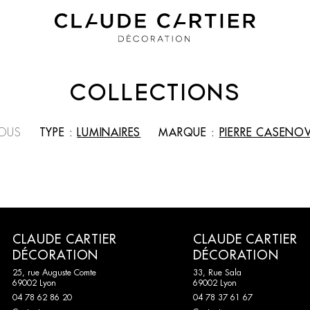
COLLECTIONS
OUS
TYPE :
LUMINAIRES
MARQUE :
PIERRE CASENO
CLAUDE CARTIER
CLAUDE CARTIER
DÉCORATION
DÉCORATION
25, rue Auguste Comte
33, Rue Sala
69002 Lyon
69002 Lyon
04 78 62 86 20
04 78 37 61 67