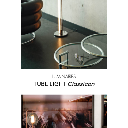
Maison de Vacances
Moroso
Mos Design
Nanimarquina
Ooumm
Pallucco
Paradisoterrestre
Petite Friture
Pierre Casenove
Pierre Frey
Porro
Pulpo
LUMINAIRES
Rispal
Sammode Studio
TUBE LIGHT
Classicon
Secto Design
Tacchini
Toulemonde Bochart
Treku
Wall and deco
YDF