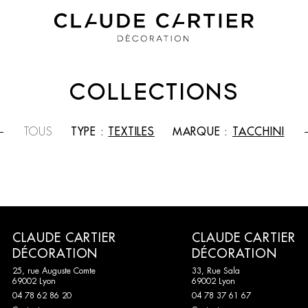
COLLECTIONS
TOUS
TYPE :
TEXTILES
MARQUE :
TACCHINI
CLAUDE CARTIER
CLAUDE CARTIER
DÉCORATION
DÉCORATION
25, rue Auguste Comte
33, Rue Sala
69002 Lyon
69002 Lyon
04 78 62 86 20
04 78 37 61 67