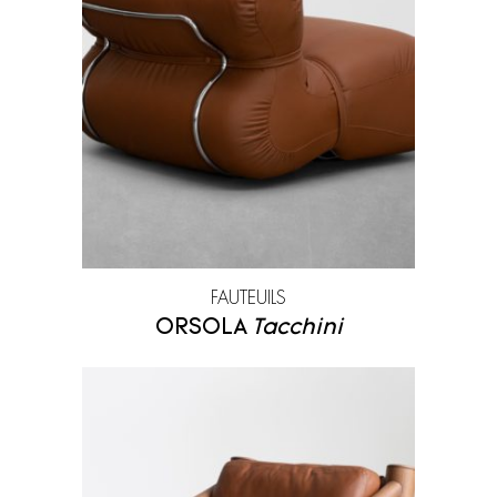
Maison de Vacances
Moroso
Mos Design
Nanimarquina
Ooumm
Pallucco
Paradisoterrestre
Petite Friture
Pierre Casenove
Pierre Frey
Porro
Pulpo
FAUTEUILS
Rispal
Sammode Studio
ORSOLA
Tacchini
Secto Design
Tacchini
Toulemonde Bochart
Treku
Wall and deco
YDF