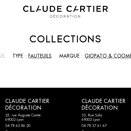
COLLECTIONS
US
TYPE :
FAUTEUILS
MARQUE :
GIOPATO & COOM
CLAUDE CARTIER
CLAUDE CARTIER
DÉCORATION
DÉCORATION
25, rue Auguste Comte
33, Rue Sala
69002 Lyon
69002 Lyon
04 78 62 86 20
04 78 37 61 67