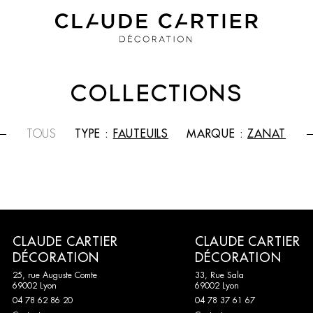
COLLECTIONS
TOUS
TYPE :
FAUTEUILS
MARQUE :
ZANAT
CLAUDE CARTIER
CLAUDE CARTIER
DÉCORATION
DÉCORATION
25, rue Auguste Comte
33, Rue Sala
69002 Lyon
69002 Lyon
04 78 62 86 20
04 78 37 61 67