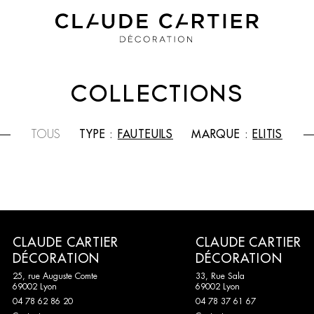
COLLECTIONS
TOUS
TYPE :
FAUTEUILS
MARQUE :
ELITIS
CLAUDE CARTIER
CLAUDE CARTIER
DÉCORATION
DÉCORATION
25, rue Auguste Comte
33, Rue Sala
69002 Lyon
69002 Lyon
04 78 62 86 20
04 78 37 61 67