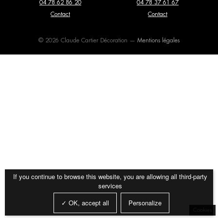
04 78 62 86 20
04 78 37 61 67
Consoles
Dressing
Editions Serge Mouille
Elitis
Contact
Contact
Fauteuils
Lits
Entrelacs Creation
Expormim
© 2026 Claude Cartier Décoration —
Mentions légales
Luminaires
Meubles de rangement
Fantoni
Flexform
Miroirs
Mobilier extérieur
Flos
Forestier
Papier peint et revêtements
poufs et tabourets
Gebrüder Thonet Vienna
Giopato & Coombes
muraux
Glas Italia
Golran
Tables basses
Tables de repas
Gubi
Haos
Tapis
Textiles
Imperfetto Lab
Kiko Lopez
If you continue to browse this website, you are allowing all third-party
services
La Chance
Laurence Du Tilly
✓ OK, accept all
Personalize
Lindell & Co
Magic Circus Editions
Cookies