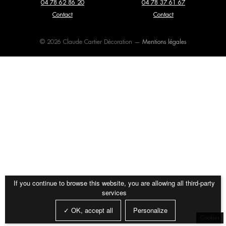
04 78 62 86 20
04 78 37 61 67
Consoles
Dressing
Editions Serge Mouille
Elitis
Contact
Contact
Fauteuils
Lits
Entrelacs Creation
Expormim
© 2026 Claude Cartier Décoration —
Mentions légales
Luminaires
Meubles de rangement
Fantoni
Flexform
Miroirs
Mobilier extérieur
Flos
Forestier
Papier peint et revêtements
poufs et tabourets
Gebrüder Thonet Vienna
Giopato & Coombes
muraux
Glas Italia
Golran
Tables basses
Tables de repas
Gubi
Haos
Tapis
Textiles
Imperfetto Lab
Kiko Lopez
If you continue to browse this website, you are allowing all third-party
services
La Chance
Laurence Du Tilly
✓ OK, accept all
Personalize
Lindell & Co
Magic Circus Editions
Cookies