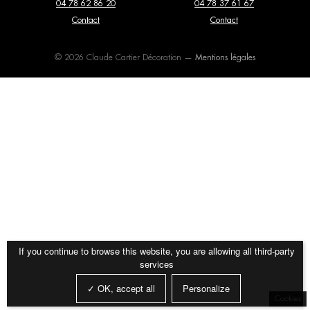
04 78 62 86 20
04 78 37 61 67
Consoles
Dressing
Editions Serge Mouille
Elitis
Contact
Contact
Fauteuils
Lits
Entrelacs Creation
Expormim
© 2026 Claude Cartier Décoration —
Mentions légales
Luminaires
Meubles de rangement
Fantoni
Flexform
Miroirs
Mobilier extérieur
Flos
Forestier
Papier peint et revêtements
poufs et tabourets
Gebrüder Thonet Vienna
Giopato & Coombes
muraux
Glas Italia
Golran
Tables basses
Tables de repas
Gubi
Haos
Tapis
Textiles
Imperfetto Lab
Kiko Lopez
If you continue to browse this website, you are allowing all third-party
services
La Chance
Laurence Du Tilly
✓ OK, accept all
Personalize
Lindell & Co
Magic Circus Editions
Cookies