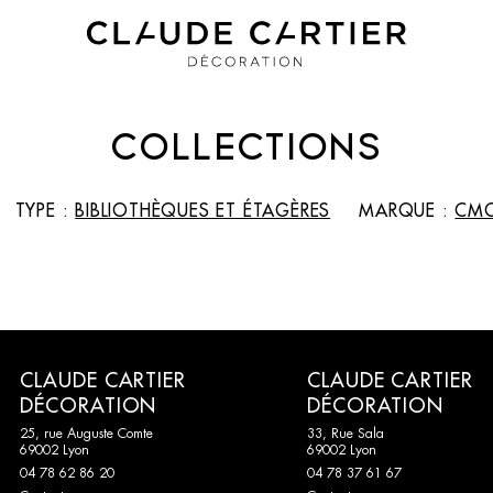
COLLECTIONS
TYPE :
BIBLIOTHÈQUES ET ÉTAGÈRES
MARQUE :
CMO
CLAUDE CARTIER
CLAUDE CARTIER
DÉCORATION
DÉCORATION
25, rue Auguste Comte
33, Rue Sala
69002 Lyon
69002 Lyon
04 78 62 86 20
04 78 37 61 67