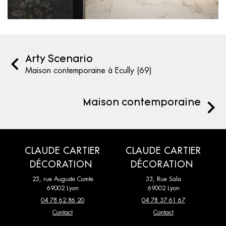
Arty Scenario
Maison contemporaine à Ecully (69)
Maison contemporaine
CLAUDE CARTIER
CLAUDE CARTIER
DÉCORATION
DÉCORATION
25, rue Auguste Comte
33, Rue Sala
69002 Lyon
69002 Lyon
04 78 62 86 20
04 78 37 61 67
Contact
Contact