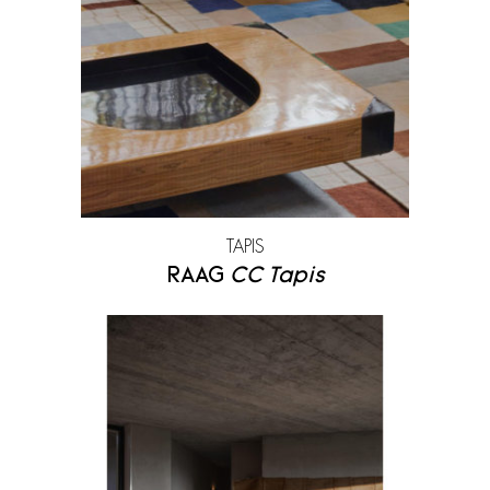
Maison de Vacances
Moroso
Mos Design
Nanimarquina
Ooumm
Pallucco
Paradisoterrestre
Petite Friture
Pierre Casenove
Pierre Frey
TAPIS
Porro
Pulpo
RAAG
CC Tapis
Rispal
Sammode Studio
Secto Design
Tacchini
Toulemonde Bochart
Treku
Wall and deco
YDF