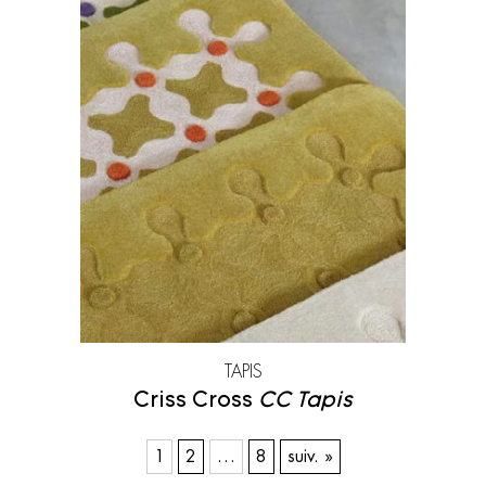
TAPIS
Criss Cross
CC Tapis
1
2
…
8
suiv. »