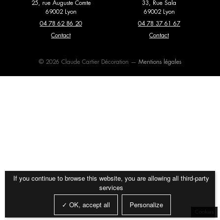
25, rue Auguste Comte
33, Rue Sala
69002 Lyon
69002 Lyon
Editions Serge Mouille
Elitis
Fauteuils
Lits
04 78 62 86 20
04 78 37 61 67
Entrelacs Creation
Contact
Expormim
Contact
Luminaires
Meubles de rangement
Fantoni
Flexform
Miroirs
Mobilier extérieur
© 2026 Claude Cartier Décoration —
Mentions légales
Flos
Forestier
Papier peint et
poufs et tabourets
revêtements muraux
Gebrüder Thonet Vienna
Giopato & Coombes
Tables basses
Tables de repas
Glas Italia
Golran
Tapis
Textiles
Gubi
Haos
Imperfetto Lab
Kiko Lopez
If you continue to browse this website, you are allowing all third-party
services
La Chance
Laurence Du Tilly
✓ OK, accept all
Personalize
Lindell & Co
Magic Circus Editions
Cookies