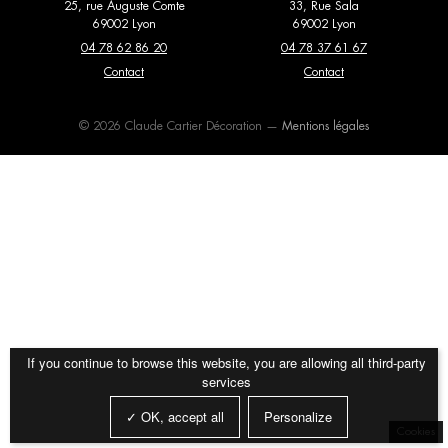
25, rue Auguste Comte
33, Rue Sala
69002 Lyon
69002 Lyon
Editions Serge Mouille
Elitis
Fauteuils
Lits
04 78 62 86 20
04 78 37 61 67
Entrelacs Creation
Contact
Expormim
Contact
Luminaires
Meubles de rangement
Fantoni
Flexform
Miroirs
Mobilier extérieur
© 2026 Claude Cartier Décoration —
Mentions légales
Flos
Forestier
Papier peint et
poufs et tabourets
revêtements muraux
Gebrüder Thonet Vienna
Giopato & Coombes
Tables basses
Tables de repas
Glas Italia
Golran
Tapis
Textiles
Gubi
Haos
Imperfetto Lab
Kiko Lopez
If you continue to browse this website, you are allowing all third-party
services
La Chance
Laurence Du Tilly
✓ OK, accept all
Personalize
Lindell & Co
Magic Circus Editions
Cookies