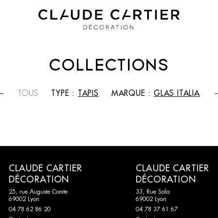
COLLECTIONS
TOUS
TYPE :
TAPIS
MARQUE :
GLAS ITALIA
CLAUDE CARTIER
CLAUDE CARTIER
DÉCORATION
DÉCORATION
25, rue Auguste Comte
33, Rue Sala
69002 Lyon
69002 Lyon
04 78 62 86 20
04 78 37 61 67