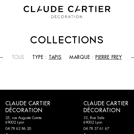
COLLECTIONS
TOUS
TYPE :
TAPIS
MARQUE :
PIERRE FREY
CLAUDE CARTIER
CLAUDE CARTIER
DÉCORATION
DÉCORATION
25, rue Auguste Comte
33, Rue Sala
69002 Lyon
69002 Lyon
04 78 62 86 20
04 78 37 61 67